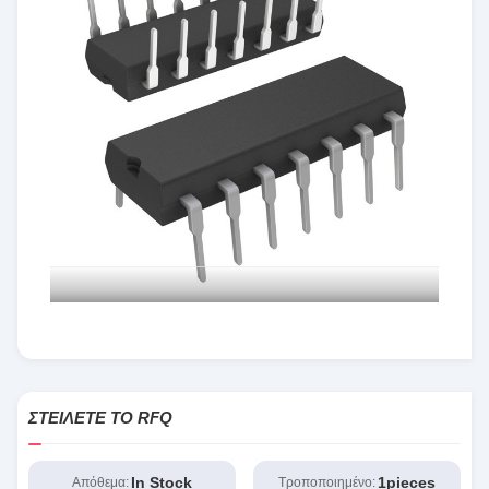
ΣΤΕΊΛΕΤΕ ΤΟ RFQ
In Stock
1pieces
Απόθεμα:
Τροποποιημένο: