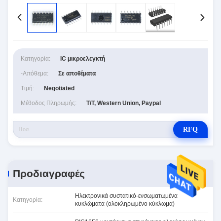
Κατηγορία:
IC μικροελεγκτή
-απόθεμα:
Σε αποθέματα
Τιμή:
Negotiated
Μέθοδος Πληρωμής:
T/T, Western Union, Paypal
RFQ
Προδιαγραφές
Ηλεκτρονικά συστατικό-ενσωματωμένα
Κατηγορία:
κυκλώματα (ολοκληρωμένο κύκλωμα)