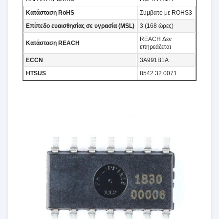
Κατάσταση RoHS
Συμβατό με ROHS3
Επίπεδο ευαισθησίας σε υγρασία (MSL)
3 (168 ώρες)
REACH Δεν
Κατάσταση REACH
επηρεάζεται
ECCN
3A991B1A
HTSUS
8542.32.0071