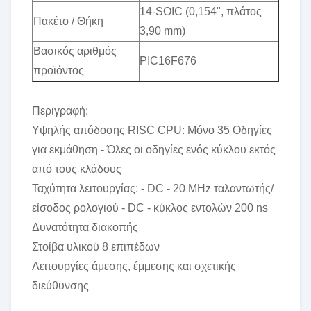
14-SOIC (0,154", πλάτος
Πακέτο / Θήκη
3,90 mm)
Βασικός αριθμός
PIC16F676
προϊόντος
Περιγραφή:
Υψηλής απόδοσης RISC CPU: Μόνο 35 Οδηγίες
για εκμάθηση - Όλες οι οδηγίες ενός κύκλου εκτός
από τους κλάδους
Ταχύτητα λειτουργίας: - DC - 20 MHz ταλαντωτής/
είσοδος ρολογιού - DC - κύκλος εντολών 200 ns
Δυνατότητα διακοπής
Στοίβα υλικού 8 επιπέδων
Λειτουργίες άμεσης, έμμεσης και σχετικής
διεύθυνσης