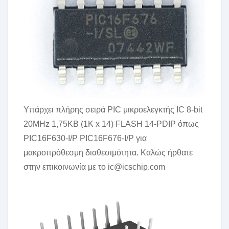
Υπάρχει πλήρης σειρά PIC μικροελεγκτής IC 8-bit
20MHz 1,75KB (1K x 14) FLASH 14-PDIP όπως
PIC16F630-I/P PIC16F676-I/P για
μακροπρόθεσμη διαθεσιμότητα. Καλώς ήρθατε
στην επικοινωνία με το ic@icschip.com