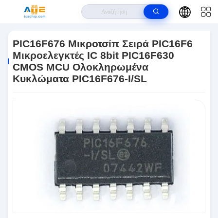
Σπίτι
>
Προϊόντα
>
IC Μικροελεγκτή
>
PIC16F676 Μικροτσίπ Σειρά
PIC16F6 Μικροελεγκτές IC 8bit PIC16F630 CMOS MCU Ολοκληρωμένα
PIC16F676 Μικροτσίπ Σειρά PIC16F6
Κυκλώματα PIC16F676-I/SL
Μικροελεγκτές IC 8bit PIC16F630
CMOS MCU Ολοκληρωμένα
Κυκλώματα PIC16F676-I/SL