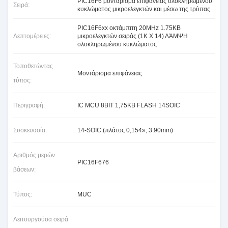
PIC16F6 μοντάρισμα επιφάνειας ολοκληρωμένου
Σειρά:
κυκλώματος μικροελεγκτών και μέσω της τρύπας
PIC16F6xx οκτάμπιτη 20MHz 1.75KB
Λεπτομέρειες:
μικροελεγκτών σειράς (1K Χ 14) ΛΆΜΨΗ
ολοκληρωμένου κυκλώματος
Τοποθετώντας
Μοντάρισμα επιφάνειας
τύπος:
Περιγραφή:
IC MCU 8BIT 1,75KB FLASH 14SOIC
Συσκευασία:
14-SOIC (πλάτος 0,154», 3.90mm)
Αριθμός μερών
PIC16F676
βάσεων:
Τύπος:
MUC
Λειτουργούσα σειρά