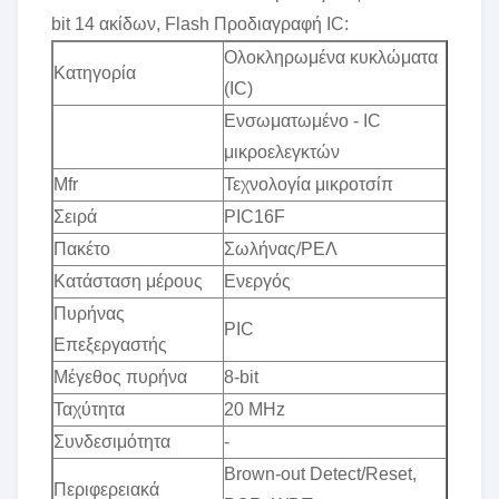
bit 14 ακίδων, Flash Προδιαγραφή IC:
Ολοκληρωμένα κυκλώματα
Κατηγορία
(IC)
Ενσωματωμένο - IC
μικροελεγκτών
Mfr
Τεχνολογία μικροτσίπ
Σειρά
PIC16F
Πακέτο
Σωλήνας/ΡΕΛ
Κατάσταση μέρους
Ενεργός
Πυρήνας
PIC
Επεξεργαστής
Μέγεθος πυρήνα
8-bit
Ταχύτητα
20 MHz
Συνδεσιμότητα
-
Brown-out Detect/Reset,
Περιφερειακά