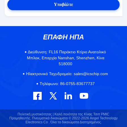
Υποβάλτε
ΕΠΑΦΉ ΗΠΑ
Διεύθυνση:
FL16 Παράκτιο Κτίριο Ανατολικό
Μπλοκ, Επαρχία Nanshan, Shenzhen, Κίνα
518000
Ηλεκτρονικό Ταχυδρομείο:
sales@icschip.com
Τηλέφωνο:
86-0755-83677737
Πολιτική μυστικότητας |
Καλή ποιότητα της Κίνας Τσιπ PMIC
Προμηθευτής. Πνευματικά δικαιώματα © 2022-2026 Angel Technology
Electronics Co . Όλα τα δικαιώματα Διατηρημένος.