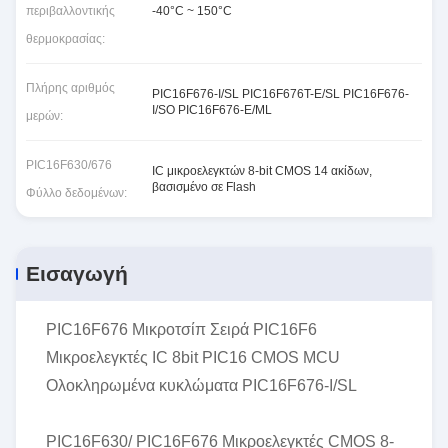
περιβαλλοντικής
-40°C ~ 150°C
θερμοκρασίας:
Πλήρης αριθμός
PIC16F676-I/SL PIC16F676T-E/SL PIC16F676-
I/SO PIC16F676-E/ML
μερών:
PIC16F630/676
IC μικροελεγκτών 8-bit CMOS 14 ακίδων,
βασισμένο σε Flash
Φύλλο δεδομένων:
Εισαγωγή
PIC16F676 Μικροτσίπ Σειρά PIC16F6
Μικροελεγκτές IC 8bit PIC16 CMOS MCU
Ολοκληρωμένα κυκλώματα PIC16F676-I/SL
PIC16F630/ PIC16F676 Μικροελεγκτές CMOS 8-