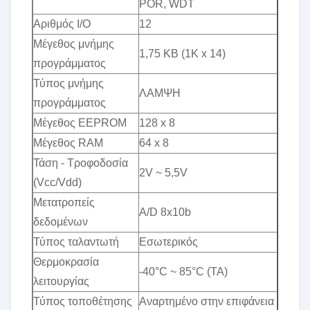
POR, WDT
Αριθμός I/O
12
Μέγεθος μνήμης
1,75 KB (1K x 14)
προγράμματος
Τύπος μνήμης
ΛΑΜΨΗ
προγράμματος
Μέγεθος EEPROM
128 x 8
Μέγεθος RAM
64 x 8
Τάση - Τροφοδοσία
2V ~ 5,5V
(Vcc/Vdd)
Μετατροπείς
A/D 8x10b
δεδομένων
Τύπος ταλαντωτή
Εσωτερικός
Θερμοκρασία
-40°C ~ 85°C (TA)
λειτουργίας
Τύπος τοποθέτησης
Αναρτημένο στην επιφάνεια