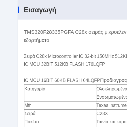
Εισαγωγή
TMS320F28335PGFA C28x σειράς μικροελεγκ
εξαρτήματα
Σειρά C28x Microcontroller IC 32-bit 150MHz 512
IC MCU 32BIT 512KB FLASH 176LQFP
Προδιαγραφ
IC MCU 16BIT 60KB FLASH 64LQFP
Κατηγορία
Ολοκληρωμένα 
Ενσωματωμένο 
Mfr
Texas Instrume
Σειρά
C28X
Πακέτο
Ταινία και καρο