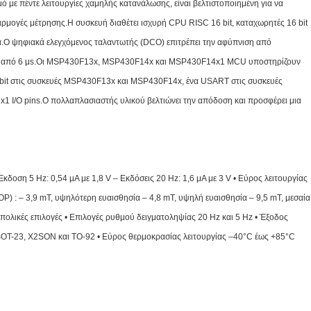
 με πέντε λειτουργίες χαμηλής κατανάλωσης, είναι βελτιστοποιημένη για να
αρμογές μέτρησης.Η συσκευή διαθέτει ισχυρή CPU RISC 16 bit, καταχωρητές 16 bit
α.Ο ψηφιακά ελεγχόμενος ταλαντωτής (DCO) επιτρέπει την αφύπνιση από
τερο από 6 μs.Οι MSP430F13x, MSP430F14x και MSP430F14x1 MCU υποστηρίζουν
 bit στις συσκευές MSP430F13x και MSP430F14x, ένα USART στις συσκευές
/O pins.Ο πολλαπλασιαστής υλικού βελτιώνει την απόδοση και προσφέρει μια
κδοση 5 Hz: 0,54 µA με 1,8 V – Εκδόσεις 20 Hz: 1,6 μA με 3 V • Εύρος λειτουργίας
P) : – 3,9 mT, υψηλότερη ευαισθησία – 4,8 mT, υψηλή ευαισθησία – 9,5 mT, μεσαία
πολικές επιλογές • Επιλογές ρυθμού δειγματοληψίας 20 Hz και 5 Hz • Έξοδος
 SOT-23, X2SON και TO-92 • Εύρος θερμοκρασίας λειτουργίας –40°C έως +85°C