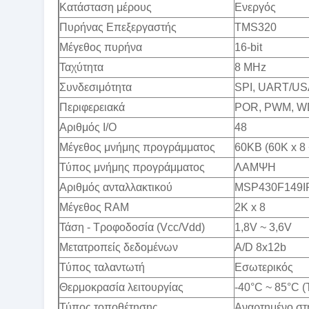
Κατάσταση μέρους
Ενεργός
Πυρήνας Επεξεργαστής
TMS320
Μέγεθος πυρήνα
16-bit
Ταχύτητα
8 MHz
Συνδεσιμότητα
SPI, UART/U
Περιφερειακά
POR, PWM, W
Αριθμός I/O
48
Μέγεθος μνήμης προγράμματος
60KB (60K x 8
Τύπος μνήμης προγράμματος
ΛΑΜΨΗ
Αριθμός ανταλλακτικού
MSP430F149I
Μέγεθος RAM
2K x 8
Τάση - Τροφοδοσία (Vcc/Vdd)
1,8V ~ 3,6V
Μετατροπείς δεδομένων
A/D 8x12b
Τύπος ταλαντωτή
Εσωτερικός
Θερμοκρασία λειτουργίας
-40°C ~ 85°C (
Τύπος τοποθέτησης
Αναρτημένο στ