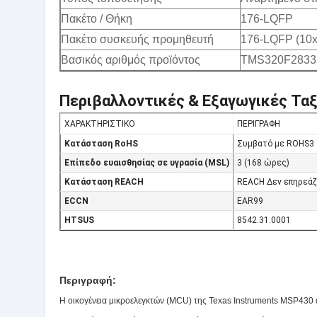
Πακέτο / Θήκη
176-LQFP
Πακέτο συσκευής προμηθευτή
176-LQFP (10x
Βασικός αριθμός προϊόντος
TMS320F283
Περιβαλλοντικές & Εξαγωγικές Ταξ
ΧΑΡΑΚΤΗΡΙΣΤΙΚΟ
ΠΕΡΙΓΡΑΦΗ
Κατάσταση RoHS
Συμβατό με ROHS3
Επίπεδο ευαισθησίας σε υγρασία (MSL)
3 (168 ώρες)
Κατάσταση REACH
REACH Δεν επηρεάζ
ECCN
EAR99
HTSUS
8542.31.0001
Περιγραφή:
Η οικογένεια μικροελεγκτών (MCU) της Texas Instruments MSP430 