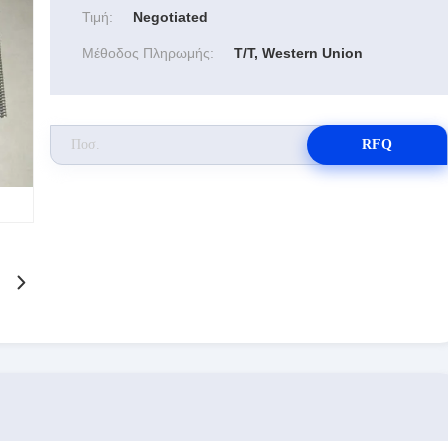
Τιμή:
Negotiated
Μέθοδος Πληρωμής:
T/T, Western Union
RFQ