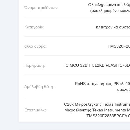
Ολοκληρωμένα κυκλώ
Όνομα προϊόντων:
(ολοκληρωμένο κύκλ
Κατηγορία:
ηλεκτρονικά συστα
άλλο όνομα:
TMS320F28
Περιγραφή:
IC MCU 32BIT 512KB FLASH 176
RoHS υποχωρητικό, PB ελεύθ
Αμόλυβδη θέση:
αμόλυ
C28x Μικροελεγκτής Texas Instrum
Επισημαίνω:
Μικροελεγκτής Texas Instruments
TMS320F28335PGFA 