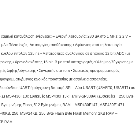
ά χαμηλή κατανάλωση ενέργειας: – Ενεργή λειτουργία: 280 µA στο 1 MHz, 2,2 V –
1 μA • Πέντε Ισχύς -Λειτουργίες αποθήκευσης • Αφύπνιση από τη λειτουργία
ς κύκλου εντολών 125 ns • Μετατροπέας αναλογικού σε ψηφιακό 12 bit (ADC) με
άρωσης • Χρονοδιακόπτης 16 bit_B με επτά καταχωρητές σύλληψης/Σύγκρισης με
ητές λήψης/σύγκρισης • Συγκριτής στο τσιπ • Σειριακός προγραμματισμός
Προγραμματιζόμενος κωδικός προστασίας με ασφάλεια ασφαλείας.
νη διασύνδεση UART ή σύγχρονη διεπαφή SPI – Δύο USART (USART0, USART1) σε
Σε MSP430F13x Συσκευές MSP430F13x Family-SP338Al (Συσκευές) + 256 Byte
6 Byte μνήμης Flash, 512 Byte μνήμης RAM – MSP430F147, MSP430F1471 –
0KB, 256, MSP24KB, 256 Byte Flash Byte Flash Memory, 2KB RAM –
2KB RAM