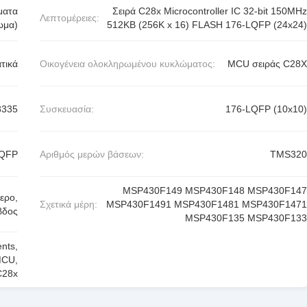
ματα
Σειρά C28x Microcontroller IC 32-bit 150MHz
Λεπτομέρειες:
ωμα)
512KB (256K x 16) FLASH 176-LQFP (24x24)
τικά
Οικογένεια ολοκληρωμένου κυκλώματος:
MCU σειράς C28X
335
Συσκευασία:
176-LQFP (10x10)
LQFP
Αριθμός μερών βάσεων:
TMS320
MSP430F149 MSP430F148 MSP430F147
ερο,
Σχετικά μέρη:
MSP430F1491 MSP430F1481 MSP430F1471
βδος
MSP430F135 MSP430F133
ents
,
 MCU
,
C28x