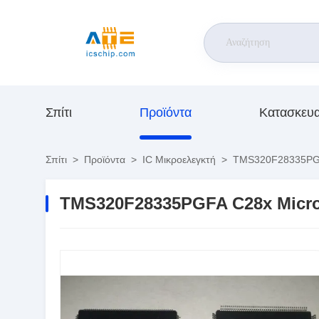
Σπίτι
Προϊόντα
Κατασκευ
Σπίτι
>
Προϊόντα
>
IC Μικροελεγκτή
>
TMS320F28335PGFA
TMS320F28335PGFA C28x Microc