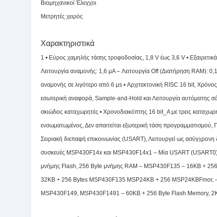
Βιομηχανικοί Έλεγχοι
Μετρητές χειρός
Χαρακτηριστικά
1 • Εύρος χαμηλής τάσης τροφοδοσίας, 1,8 V έως 3,6 V • Εξαιρετικ
Λειτουργία αναμονής: 1,6 μA – Λειτουργία Off (Διατήρηση RAM): 0,
αναμονής σε λιγότερο από 6 μs • Αρχιτεκτονική RISC 16 bit, Χρόνο
εσωτερική αναφορά, Sample-and-Hold και Λειτουργία αυτόματης σ
σκιώδεις καταχωρητές • Χρονοδιακόπτης 16 bit_A με τρεις καταχωρ
ενσωματωμένος, Δεν απαιτείται εξωτερική τάση προγραμματισμού, 
Σειριακή διεπαφή επικοινωνίας (USART), Λειτουργεί ως ασύγχρο
συσκευές MSP430F14x και MSP430F14x1 – Μία USART (USART0) 
μνήμης Flash, 256 Byte μνήμης RAM – MSP430F135 – 16KB + 25
32KB + 256 Bytes MSP430F135 MSP24KB + 256 MSP24KBFmor, –4
MSP430F149, MSP430F1491 – 60KB + 256 Byte Flash Memory, 