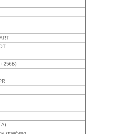
SART
DT
 + 256B)
PR
TA)
ην επιφάνεια