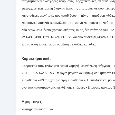
στοχευμένων για διάφορες εφαρμογές.Η αρχιτεκτονική, σε συνδυασμό
επιτυγχάνει εκτεταμένη διάρκεια ζωής της μπαταρίας σε φορητές εφ
και σταθερές γεννήτριες που αποδίδουν τη μέγιστη απόδοση κώδικ
λειτουργίες χαμηλής κατανάλωσης σε ενεργή λειτουργία σε λιγό
δύο ενσωματωμένους χρονοδιακόπτες 16 bit, ένα γρήγορο ADC 12
MSP430F430F13x1, MSP430F13x1 και δύο συσκευές MSPARTF13x1 I
ευρεία οικογενειακή λύση συμβατή με κώδικα και υλικό.
Χαρακτηριστικά:
• Κορυφαία στον κλάδο εξαιρετικά χαμηλή κατανάλωση ενέργειας – Έ
VCC 1,65-V έως 5,5 V • Επιλογές μαγνητικού κατωφλίου (μέγιστο BO
ευαισθησία – 63 mT, χαμηλότερη ευαισθησία • Ομνιπολικές και μονο
ανοιχτής αποστράγγισης και ώθησης επιλογές • Επιλογές πακέτου
Εφαρμογές:
Συστήματα αισθητήρων