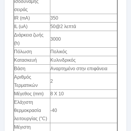
ισοδύναμης
σειράς
IR (mA)
350
IL (uA)
50@2 λεπτά
Διάρκεια ζωής
3000
(h)
Πόλωση
Πολικός
Κατασκευή
Κυλινδρικός
Βάση
Αναρτημένο στην επιφάνεια
Αριθμός
2
Τερματικών
Μέγεθος (mm)
8 Χ 10
Ελάχιστη
θερμοκρασία
-40
λειτουργίας (°C)
Μέγιστη