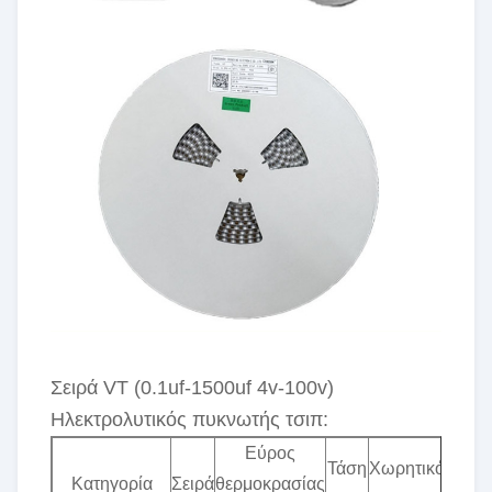
Σειρά VT (0.1uf-1500uf 4v-100v)
Ηλεκτρολυτικός πυκνωτής τσιπ:
Εύρος
Τάση
Χωρητικότητα
Κατηγορία
Σειρά
θερμοκρασίας
Π