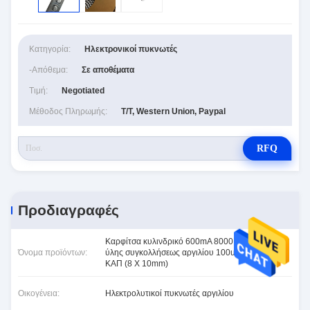
Κατηγορία:
Ηλεκτρονικοί πυκνωτές
-απόθεμα:
Σε αποθέματα
Τιμή:
Negotiated
Μέθοδος Πληρωμής:
T/T, Western Union, Paypal
RFQ
Προδιαγραφές
Καρφίτσα κυλινδρικό 600mA 8000 ωρ. 105°C T/R
Όνομα προϊόντων:
ύλης συγκολλήσεως αργιλίου 100uF 35V 20%
ΚΑΠ (8 X 10mm)
Οικογένεια:
Ηλεκτρολυτικοί πυκνωτές αργιλίου