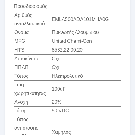
Προσδιορισμός:
Αριθμός
EMLA500ADA101MHA0G
ανταλλακτικού
Ονομα
Πυκνωτής Αλουμινίου
MFG
United Chemi-Con
HTS
8532.22.00.20
Αυτοκίνητο
Οχι
ΠΠΑΠ
Οχι
Τύπος
Ηλεκτρολυτικό
Τιμή
100uF
χωρητικότητας
Ανοχή
20%
Τάση
50 VDC
Τύπος
αντίστασης
Χαμηλός