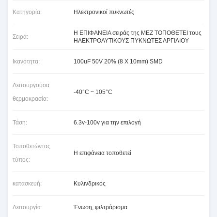
Κατηγορία:
Ηλεκτρονικοί πυκνωτές
Η ΕΠΙΦΑΝΕΙΑ σειράς της MEZ ΤΟΠΟΘΕΤΕΙ τους
Σειρά:
ΗΛΕΚΤΡΟΛΥΤΙΚΟΥΣ ΠΥΚΝΩΤΕΣ ΑΡΓΙΛΙΟΥ
Ικανότητα:
100uF 50V 20% (8 X 10mm) SMD
Λειτουργούσα
-40°C ~ 105°C
θερμοκρασία:
Τάση:
6.3v-100v για την επιλογή
Τοποθετώντας
Η επιφάνεια τοποθετεί
τύπος:
κατασκευή:
Κυλινδρικός
Λειτουργία:
Ένωση, φιλτράρισμα