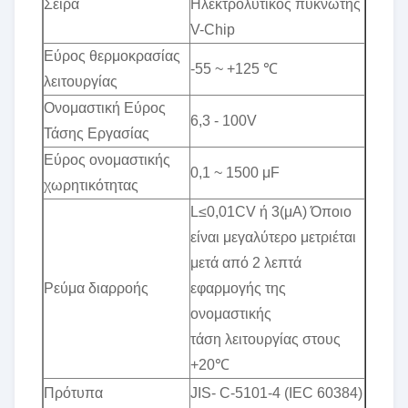
Σειρά
Ηλεκτρολυτικός πυκνωτής
V-Chip
Εύρος θερμοκρασίας
-55 ~ +125 ℃
λειτουργίας
Ονομαστική Εύρος
6,3 - 100V
Τάσης Εργασίας
Εύρος ονομαστικής
0,1 ~ 1500 μF
χωρητικότητας
L≤0,01CV ή 3(μA) Όποιο
είναι μεγαλύτερο μετριέται
μετά από 2 λεπτά
Ρεύμα διαρροής
εφαρμογής της
ονομαστικής
τάση λειτουργίας στους
+20℃
Πρότυπα
JIS- C-5101-4 (IEC 60384)