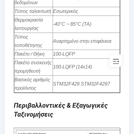
δεδομένων
Τύπος ταλαντωτή
Εσωτερικός
Θερμοκρασία
-40°C ~ 85°C (TA)
λειτουργίας
Τύπος
Αναρτημένο στην επιφάνεια
τοποθέτησης
Πακέτο / Θήκη
100-LQFP
Πακέτο συσκευής
100-LQFP (14x14)
προμηθευτή
Βασικός αριθμός
STM32F429 STM32F4297
προϊόντος
Περιβαλλοντικές & Εξαγωγικές
Ταξινομήσεις