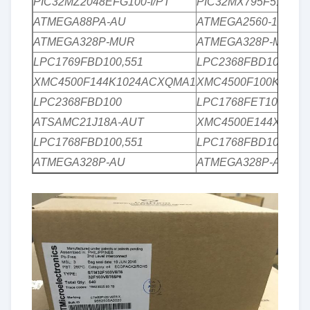
PIC32MZ2048EFG100-I/PT
PIC32MX795F512L-80
ATMEGA88PA-AU
ATMEGA2560-16AU
ATMEGA328P-MUR
ATMEGA328P-MU
LPC1769FBD100,551
LPC2368FBD100,551
XMC4500F144K1024ACXQMA1
XMC4500F100K1024
LPC2368FBD100
LPC1768FET100,551
ATSAMC21J18A-AUT
XMC4500E144X1024
LPC1768FBD100,551
LPC1768FBD100K
ATMEGA328P-AU
ATMEGA328P-AUR