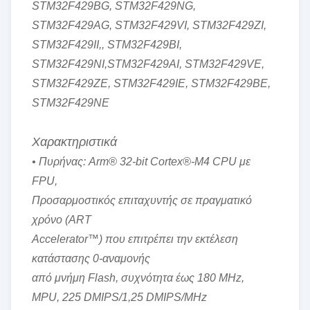
STM32F429BG, STM32F429NG,
STM32F429AG, STM32F429VI, STM32F429ZI,
STM32F429II,, STM32F429BI,
STM32F429NI,STM32F429AI, STM32F429VE,
STM32F429ZE, STM32F429IE, STM32F429BE,
STM32F429NE
Χαρακτηριστικά
• Πυρήνας: Arm® 32-bit Cortex®-M4 CPU με
FPU,
Προσαρμοστικός επιταχυντής σε πραγματικό
χρόνο (ART
Accelerator™) που επιτρέπει την εκτέλεση
κατάστασης 0-αναμονής
από μνήμη Flash, συχνότητα έως 180 MHz,
MPU, 225 DMIPS/1,25 DMIPS/MHz