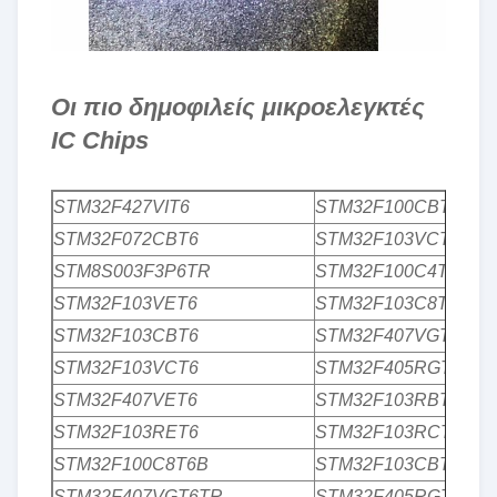
Οι πιο δημοφιλείς μικροελεγκτές
IC Chips
STM32F427VIT6
STM32F100CBT6B
STM32F072CBT6
STM32F103VCT6TR
STM8S003F3P6TR
STM32F100C4T6B
STM32F103VET6
STM32F103C8T6
STM32F103CBT6
STM32F407VGT6
STM32F103VCT6
STM32F405RGT6
STM32F407VET6
STM32F103RBT6
STM32F103RET6
STM32F103RCT6TR
STM32F100C8T6B
STM32F103CBT7
STM32F407VGT6TR
STM32F405RGT6TR