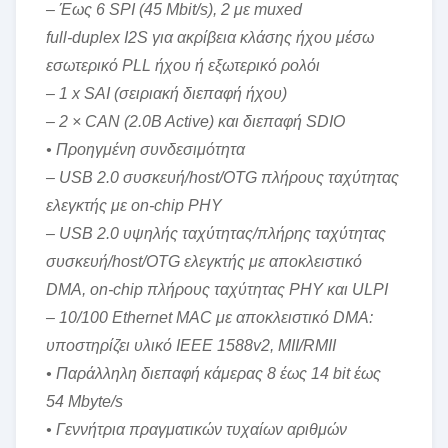
– Έως 6 SPI (45 Mbit/s), 2 με muxed
full-duplex I2S για ακρίβεια κλάσης ήχου μέσω
εσωτερικό PLL ήχου ή εξωτερικό ρολόι
– 1 x SAI (σειριακή διεπαφή ήχου)
– 2 × CAN (2.0B Active) και διεπαφή SDIO
• Προηγμένη συνδεσιμότητα
– USB 2.0 συσκευή/host/OTG πλήρους ταχύτητας
ελεγκτής με on-chip PHY
– USB 2.0 υψηλής ταχύτητας/πλήρης ταχύτητας
συσκευή/host/OTG ελεγκτής με αποκλειστικό
DMA, on-chip πλήρους ταχύτητας PHY και ULPI
– 10/100 Ethernet MAC με αποκλειστικό DMA:
υποστηρίζει υλικό IEEE 1588v2, MII/RMII
• Παράλληλη διεπαφή κάμερας 8 έως 14 bit έως
54 Mbyte/s
• Γεννήτρια πραγματικών τυχαίων αριθμών