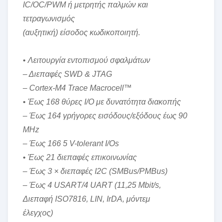
IC/OC/PWM ή μετρητής παλμών και
τετραγωνισμός
(αυξητική) είσοδος κωδικοποιητή.
• Λειτουργία εντοπισμού σφαλμάτων
– Διεπαφές SWD & JTAG
– Cortex-M4 Trace Macrocell™
• Έως 168 θύρες I/O με δυνατότητα διακοπής
– Έως 164 γρήγορες εισόδους/εξόδους έως 90
MHz
– Έως 166 5 V-tolerant I/Os
• Έως 21 διεπαφές επικοινωνίας
– Έως 3 × διεπαφές I2C (SMBus/PMBus)
– Έως 4 USART/4 UART (11,25 Mbit/s,
Διεπαφή ISO7816, LIN, IrDA, μόντεμ
έλεγχος)