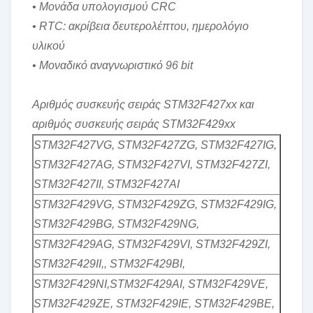
• Μονάδα υπολογισμού CRC
• RTC: ακρίβεια δευτερολέπτου, ημερολόγιο
υλικού
• Μοναδικό αναγνωριστικό 96 bit
Αριθμός συσκευής σειράς STM32F427xx και
αριθμός συσκευής σειράς STM32F429xx
STM32F427VG, STM32F427ZG, STM32F427IG,
STM32F427AG, STM32F427VI, STM32F427ZI,
STM32F427II, STM32F427AI
STM32F429VG, STM32F429ZG, STM32F429IG,
STM32F429BG, STM32F429NG,
STM32F429AG, STM32F429VI, STM32F429ZI,
STM32F429II,, STM32F429BI,
STM32F429NI,STM32F429AI, STM32F429VE,
STM32F429ZE, STM32F429IE, STM32F429BE,