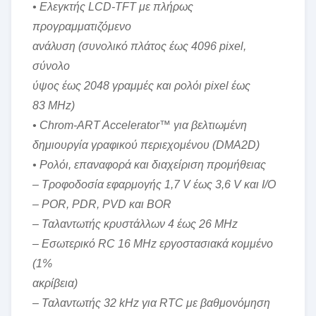
• Ελεγκτής LCD-TFT με πλήρως
προγραμματιζόμενο
ανάλυση (συνολικό πλάτος έως 4096 pixel,
σύνολο
ύψος έως 2048 γραμμές και ρολόι pixel έως
83 MHz)
• Chrom-ART Accelerator™ για βελτιωμένη
δημιουργία γραφικού περιεχομένου (DMA2D)
• Ρολόι, επαναφορά και διαχείριση προμήθειας
– Τροφοδοσία εφαρμογής 1,7 V έως 3,6 V και I/O
– POR, PDR, PVD και BOR
– Ταλαντωτής κρυστάλλων 4 έως 26 MHz
– Εσωτερικό RC 16 MHz εργοστασιακά κομμένο
(1%
ακρίβεια)
– Ταλαντωτής 32 kHz για RTC με βαθμονόμηση