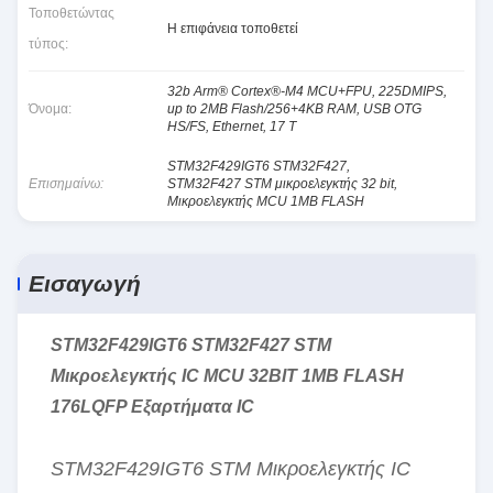
Τοποθετώντας
Η επιφάνεια τοποθετεί
τύπος:
32b Arm® Cortex®-M4 MCU+FPU, 225DMIPS,
Όνομα:
up to 2MB Flash/256+4KB RAM, USB OTG
HS/FS, Ethernet, 17 T
STM32F429IGT6 STM32F427
,
Επισημαίνω:
STM32F427 STM μικροελεγκτής 32 bit
,
Μικροελεγκτής MCU 1MB FLASH
Εισαγωγή
STM32F429IGT6 STM32F427 STM
Μικροελεγκτής IC MCU 32BIT 1MB FLASH
176LQFP Εξαρτήματα IC
STM32F429IGT6 STM Μικροελεγκτής IC