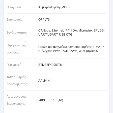
Οικογένεια:
IC μικροελεγκτή (MCU)
Συσκευασία:
QFP176
CANbus, Ethernet, Ι ² Γ, IrDA, Microwire, SPI, SSI,
Συνδετικότητα:
UART/USART, USB OTG
Περιφερειακές
Brown-out ανιχνεύει/επαναρυθμισμένος, DMA, Ι ²
S, έλεγχος PWM, POR, PWM, WDT μηχανών
μονάδες:
Περιγραφή:
STM32F429IGT6
Τύπος μνήμης
ΛΑΜΨΗ
προγράμματος:
Λειτουργούσα
-40°C ~ 85°C (TA)
θερμοκρασία: