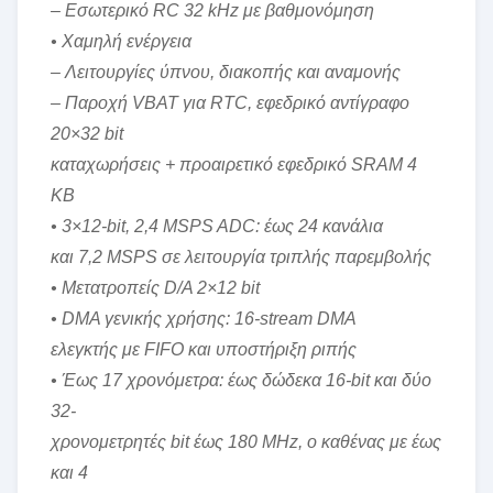
– Εσωτερικό RC 32 kHz με βαθμονόμηση
• Χαμηλή ενέργεια
– Λειτουργίες ύπνου, διακοπής και αναμονής
– Παροχή VBAT για RTC, εφεδρικό αντίγραφο
20×32 bit
καταχωρήσεις + προαιρετικό εφεδρικό SRAM 4
KB
• 3×12-bit, 2,4 MSPS ADC: έως 24 κανάλια
και 7,2 MSPS σε λειτουργία τριπλής παρεμβολής
• Μετατροπείς D/A 2×12 bit
• DMA γενικής χρήσης: 16-stream DMA
ελεγκτής με FIFO και υποστήριξη ριπής
• Έως 17 χρονόμετρα: έως δώδεκα 16-bit και δύο
32-
χρονομετρητές bit έως 180 MHz, ο καθένας με έως
και 4