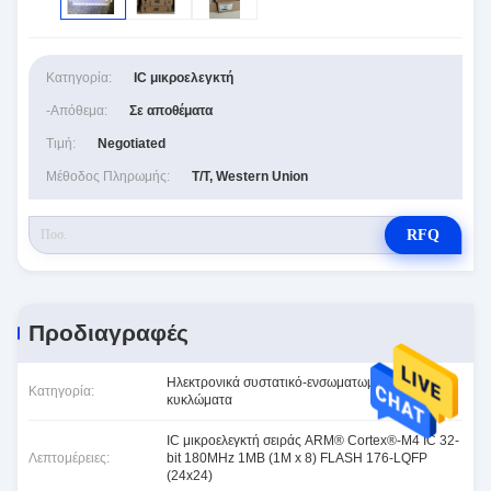
Κατηγορία:
IC μικροελεγκτή
-απόθεμα:
Σε αποθέματα
Τιμή:
Negotiated
Μέθοδος Πληρωμής:
T/T, Western Union
RFQ
Προδιαγραφές
Ηλεκτρονικά συστατικό-ενσωματωμένα
Κατηγορία:
κυκλώματα
IC μικροελεγκτή σειράς ARM® Cortex®-M4 IC 32-
Λεπτομέρειες:
bit 180MHz 1MB (1M x 8) FLASH 176-LQFP
(24x24)