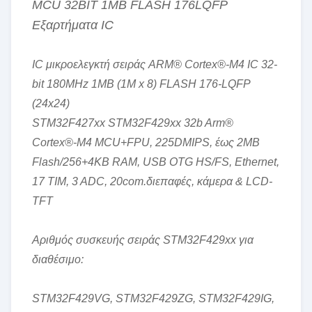
MCU 32BIT 1MB FLASH 176LQFP
Εξαρτήματα IC
IC μικροελεγκτή σειράς ARM® Cortex®-M4 IC 32-
bit 180MHz 1MB (1M x 8) FLASH 176-LQFP
(24x24)
STM32F427xx STM32F429xx 32b Arm®
Cortex®-M4 MCU+FPU, 225DMIPS, έως 2MB
Flash/256+4KB RAM, USB OTG HS/FS, Ethernet,
17 TIM, 3 ADC, 20com.διεπαφές, κάμερα & LCD-
TFT
Αριθμός συσκευής σειράς STM32F429xx για
διαθέσιμο:
STM32F429VG, STM32F429ZG, STM32F429IG,