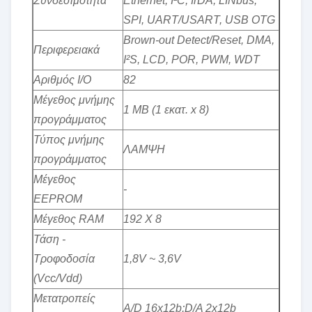
Συνδεσιμότητα
Ethernet, I²C, IrDA, LINbus,
SPI, UART/USART, USB OTG
Brown-out Detect/Reset, DMA,
Περιφερειακά
I²S, LCD, POR, PWM, WDT
Αριθμός I/O
82
Μέγεθος μνήμης
1 MB (1 εκατ. x 8)
προγράμματος
Τύπος μνήμης
ΛΑΜΨΗ
προγράμματος
Μέγεθος
-
EEPROM
Μέγεθος RAM
192 Χ 8
Τάση -
Τροφοδοσία
1,8V ~ 3,6V
(Vcc/Vdd)
Μετατροπείς
A/D 16x12b;D/A 2x12b