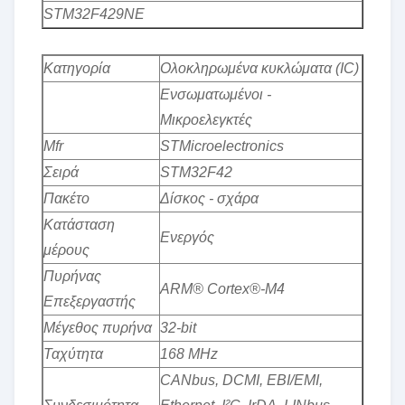
STM32F429NE
Κατηγορία
Ολοκληρωμένα κυκλώματα (IC)
Ενσωματωμένοι -
Μικροελεγκτές
Mfr
STMicroelectronics
Σειρά
STM32F42
Πακέτο
Δίσκος - σχάρα
Κατάσταση
Ενεργός
μέρους
Πυρήνας
ARM® Cortex®-M4
Επεξεργαστής
Μέγεθος πυρήνα
32-bit
Ταχύτητα
168 MHz
CANbus, DCMI, EBI/EMI,