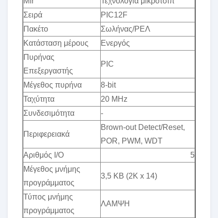
Mfr
Τεχνολογία μικροτσίπ
Σειρά
PIC12F
Πακέτο
Σωλήνας/ΡΕΛ
Κατάσταση μέρους
Ενεργός
Πυρήνας
PIC
Επεξεργαστής
Μέγεθος πυρήνα
8-bit
Ταχύτητα
20 MHz
Συνδεσιμότητα
-
Brown-out Detect/Reset,
Περιφερειακά
POR, PWM, WDT
Αριθμός I/O
5
Μέγεθος μνήμης
3,5 KB (2K x 14)
προγράμματος
Τύπος μνήμης
ΛΑΜΨΗ
προγράμματος