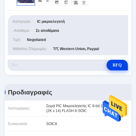
Κατηγορία:
IC μικροελεγκτή
-απόθεμα:
Σε αποθέματα
Τιμή:
Negotiated
Μέθοδος Πληρωμής:
T/T, Western Union, Paypal
RFQ
Προδιαγραφές
Σειρά PIC Μικροελεγκτής IC 8-bit 20MHz 3,5KB
Λεπτομέρειες:
(2K x 14) FLASH 8-SOIC
Συσκευασία:
SOIC8