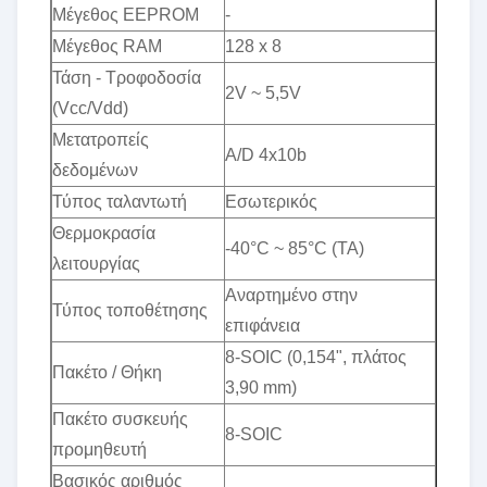
Μέγεθος EEPROM
-
Μέγεθος RAM
128 x 8
Τάση - Τροφοδοσία
2V ~ 5,5V
(Vcc/Vdd)
Μετατροπείς
A/D 4x10b
δεδομένων
Τύπος ταλαντωτή
Εσωτερικός
Θερμοκρασία
-40°C ~ 85°C (TA)
λειτουργίας
Αναρτημένο στην
Τύπος τοποθέτησης
επιφάνεια
8-SOIC (0,154", πλάτος
Πακέτο / Θήκη
3,90 mm)
Πακέτο συσκευής
8-SOIC
προμηθευτή
Βασικός αριθμός