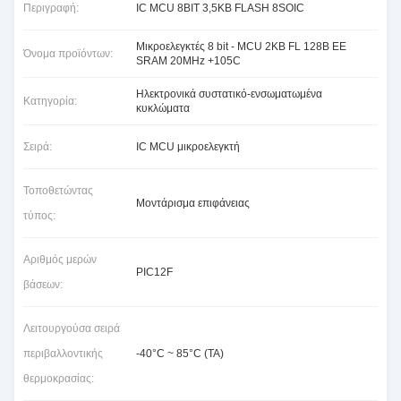
Περιγραφή:
IC MCU 8BIT 3,5KB FLASH 8SOIC
Μικροελεγκτές 8 bit - MCU 2KB FL 128B EE
Όνομα προϊόντων:
SRAM 20MHz +105C
Ηλεκτρονικά συστατικό-ενσωματωμένα
Κατηγορία:
κυκλώματα
Σειρά:
IC MCU μικροελεγκτή
Τοποθετώντας
Μοντάρισμα επιφάνειας
τύπος:
Αριθμός μερών
PIC12F
βάσεων:
Λειτουργούσα σειρά
περιβαλλοντικής
-40°C ~ 85°C (TA)
θερμοκρασίας: