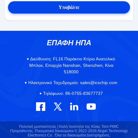
Υποβάλτε
ΕΠΑΦΉ ΗΠΑ
Διεύθυνση:
FL16 Παράκτιο Κτίριο Ανατολικό
Μπλοκ, Επαρχία Nanshan, Shenzhen, Κίνα
518000
Ηλεκτρονικό Ταχυδρομείο:
sales@icschip.com
Τηλέφωνο:
86-0755-83677737
Πολιτική μυστικότητας |
Καλή ποιότητα της Κίνας Τσιπ PMIC
Προμηθευτής. Πνευματικά δικαιώματα © 2022-2026 Angel Technology
Electronics Co . Όλα τα δικαιώματα Διατηρημένος.