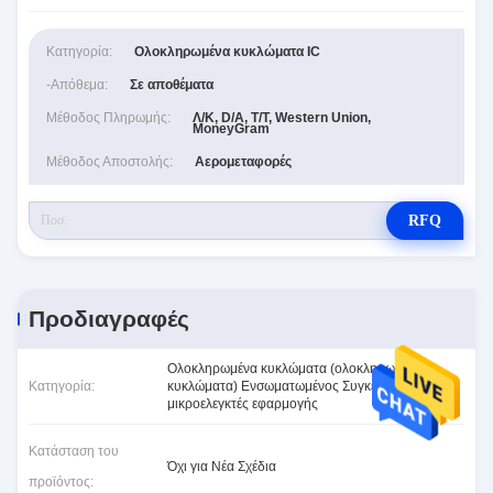
Κατηγορία:
Ολοκληρωμένα κυκλώματα IC
-απόθεμα:
Σε αποθέματα
Μέθοδος Πληρωμής:
Λ/Κ, D/A, T/T, Western Union,
MoneyGram
Μέθοδος Αποστολής:
Αερομεταφορές
RFQ
Προδιαγραφές
Ολοκληρωμένα κυκλώματα (ολοκληρωμένα
Κατηγορία:
κυκλώματα) Ενσωματωμένος Συγκεκριμένοι
μικροελεγκτές εφαρμογής
Κατάσταση του
Όχι για Νέα Σχέδια
προϊόντος: