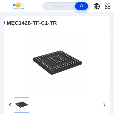
Σπίτι
>
Προϊόντα
>
Ολοκληρωμένα Κυκλώματα IC
>
MEC1428-TF-C1-TR
MEC1428-TF-C1-TR