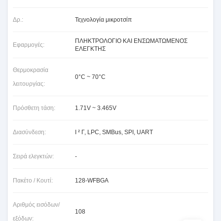
Δρ.:
Τεχνολογία μικροτσίπ
ΠΛΗΚΤΡΟΛΟΓΙΟ ΚΑΙ ΕΝΣΩΜΑΤΩΜΕΝΟΣ
Εφαρμογές:
ΕΛΕΓΚΤΗΣ
Θερμοκρασία
0°C ~ 70°C
λειτουργίας:
Πρόσθετη τάση:
1.71V ~ 3.465V
Διασύνδεση:
Ι ² Γ, LPC, SMBus, SPI, UART
Σειρά ελεγκτών:
-
Πακέτο / Κουτί:
128-WFBGA
Αριθμός εισόδων/
108
εξόδων: