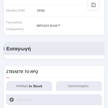
Μέγεθος RAM:
192kb
Πρωτογενής
MIPS32® M14K™
επεξεργαστής:
Εισαγωγή
ΣΤΕΊΛΕΤΕ ΤΟ RFQ
In Stock
Απόθεμα:
Τροποποιημένο: