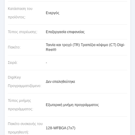
Κατάσταση του
Ενεργός
προϊόντος:
Τύπος στερέωσης:
Επεξεργασία επιφανείας
Ταινία και τροχό (TR) Τραπέζια κόψιμο (CT) Digi-
Πακέτο:
Reel®
Σειρά:
-
DigiKey
Δεν επαληθεύτηκε
Προγραμματιζόμενο:
Τύπος μνήμης
Εξωτερική μνήμη προγράμματος
προγράμματος:
Πακέτο συσκευής του
128-WFBGA (7x7)
προμηθευτή: