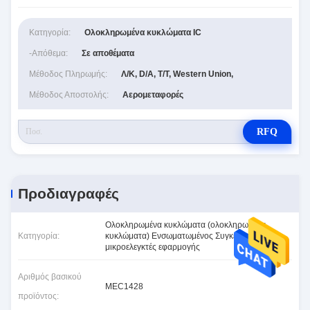
Κατηγορία:
Ολοκληρωμένα κυκλώματα IC
-απόθεμα:
Σε αποθέματα
Μέθοδος Πληρωμής:
Λ/Κ, D/A, T/T, Western Union,
Μέθοδος Αποστολής:
Αερομεταφορές
RFQ
Προδιαγραφές
Ολοκληρωμένα κυκλώματα (ολοκληρωμένα
Κατηγορία:
κυκλώματα) Ενσωματωμένος Συγκεκριμένοι
μικροελεγκτές εφαρμογής
Αριθμός βασικού
MEC1428
προϊόντος: