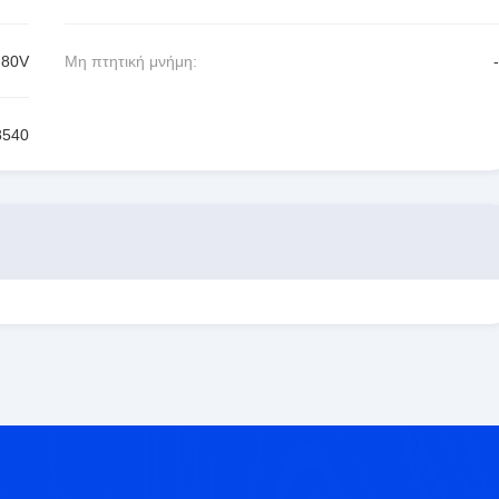
.80V
Μη πτητική μνήμη:
-
8540