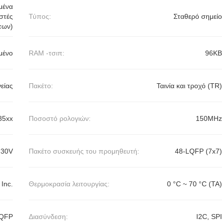
μένα
στές
Τύπος:
Σταθερό σημείο
των)
μένο
RAM -τσιπ:
96KB
είας
Πακέτο:
Ταινία και τροχό (TR)
85xx
Ποσοστό ρολογιών:
150MHz
.30V
Πακέτο συσκευής του προμηθευτή:
48-LQFP (7x7)
 Inc.
Θερμοκρασία λειτουργίας:
0 °C ~ 70 °C (TA)
LQFP
Διασύνδεση:
Ι2C, SPI