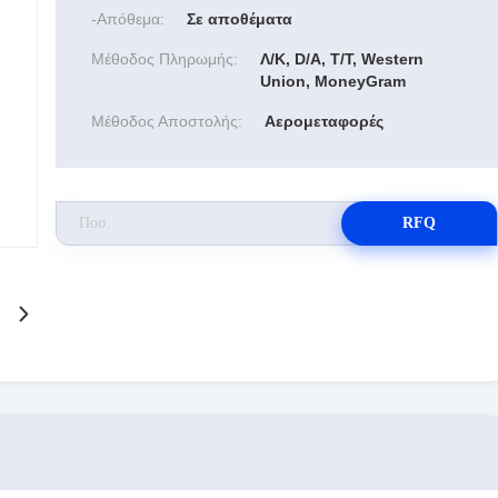
-απόθεμα:
Σε αποθέματα
Μέθοδος Πληρωμής:
Λ/Κ, D/A, T/T, Western
Union, MoneyGram
Μέθοδος Αποστολής:
Αερομεταφορές
RFQ