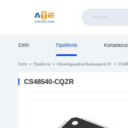
Σπίτι
Προϊόντα
Κατασκευ
Σπίτι
>
Προϊόντα
>
Ολοκληρωμένα Κυκλώματα IC
>
CS48
CS48540-CQZR