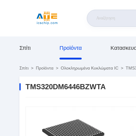
Σπίτι
Προϊόντα
Κατασκευ
Σπίτι
>
Προϊόντα
>
Ολοκληρωμένα Κυκλώματα IC
>
TMS3
TMS320DM6446BZWTA