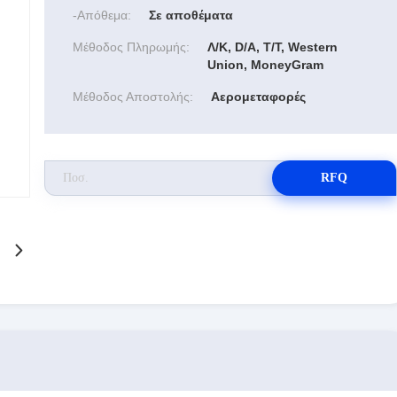
-απόθεμα:
Σε αποθέματα
Μέθοδος Πληρωμής:
Λ/Κ, D/A, T/T, Western
Union, MoneyGram
Μέθοδος Αποστολής:
Αερομεταφορές
RFQ