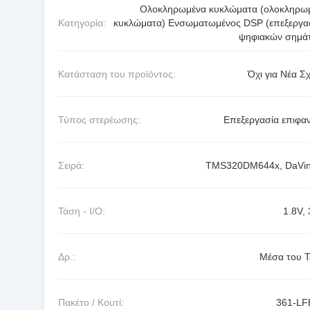
Ολοκληρωμένα κυκλώματα (ολοκληρω
Κατηγορία:
κυκλώματα) Ενσωματωμένος DSP (επεξεργα
ψηφιακών σημά
Κατάσταση του προϊόντος:
Όχι για Νέα Σχ
Τύπος στερέωσης:
Επεξεργασία επιφαν
Σειρά:
TMS320DM644x, DaVi
Τάση - I/O:
1.8V, 
Δρ.:
Μέσα του Τ
Πακέτο / Κουτί:
361-L