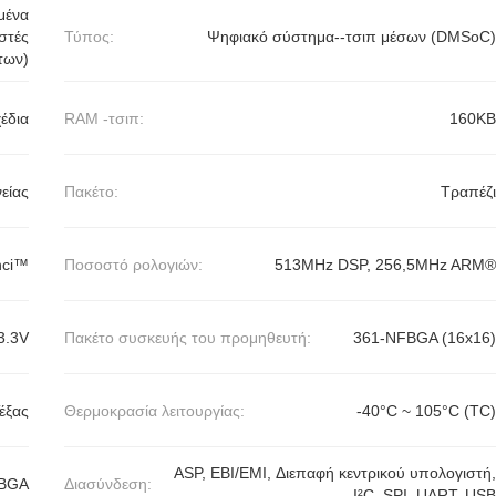
μένα
στές
Τύπος:
Ψηφιακό σύστημα--τσιπ μέσων (DMSoC)
των)
έδια
RAM -τσιπ:
160KB
είας
Πακέτο:
Τραπέζι
nci™
Ποσοστό ρολογιών:
513MHz DSP, 256,5MHz ARM®
3.3V
Πακέτο συσκευής του προμηθευτή:
361-NFBGA (16x16)
έξας
Θερμοκρασία λειτουργίας:
-40°C ~ 105°C (TC)
ASP, EBI/EMI, Διεπαφή κεντρικού υπολογιστή,
FBGA
Διασύνδεση:
I²C, SPI, UART, USB