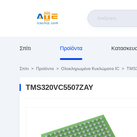
Σπίτι
Προϊόντα
Κατασκευ
Σπίτι
>
Προϊόντα
>
Ολοκληρωμένα Κυκλώματα IC
>
TMS3
TMS320VC5507ZAY