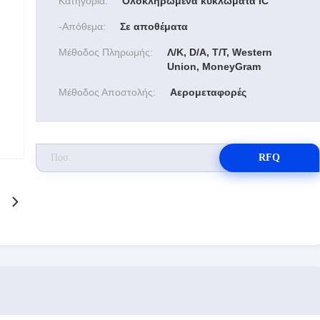
Κατηγορία:
Ολοκληρωμένα κυκλώματα IC
-απόθεμα:
Σε αποθέματα
Μέθοδος Πληρωμής:
Λ/Κ, D/A, T/T, Western
Union, MoneyGram
Μέθοδος Αποστολής:
Αερομεταφορές
RFQ