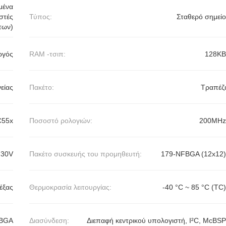
μένα
στές
Τύπος:
Σταθερό σημείο
των)
ργός
RAM -τσιπ:
128KB
είας
Πακέτο:
Τραπέζι
55x
Ποσοστό ρολογιών:
200MHz
.30V
Πακέτο συσκευής του προμηθευτή:
179-NFBGA (12x12)
έξας
Θερμοκρασία λειτουργίας:
-40 °C ~ 85 °C (TC)
FBGA
Διασύνδεση:
Διεπαφή κεντρικού υπολογιστή, I²C, McBSP