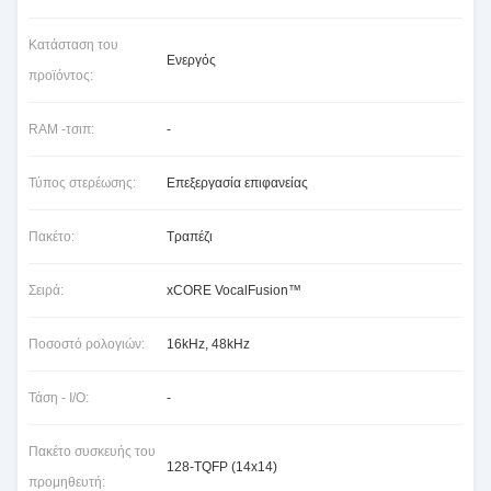
Κατάσταση του
Ενεργός
προϊόντος:
RAM -τσιπ:
-
Τύπος στερέωσης:
Επεξεργασία επιφανείας
Πακέτο:
Τραπέζι
Σειρά:
xCORE VocalFusion™
Ποσοστό ρολογιών:
16kHz, 48kHz
Τάση - I/O:
-
Πακέτο συσκευής του
128-TQFP (14x14)
προμηθευτή: