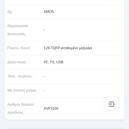
Δρ.:
XMOS
Θερμοκρασία
-
λειτουργίας:
Πακέτο / Κουτί:
128-TQFP εκτεθειμένο μαξιλάρι
Διασύνδεση:
I²C, I²S, USB
Τάση - πυρήνας:
-
Μη πτητική μνήμη:
-
Αριθμός βασικού
XVF3100
προϊόντος: