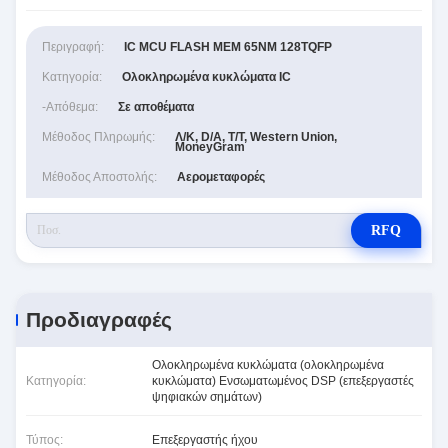
Περιγραφή:
IC MCU FLASH MEM 65NM 128TQFP
Κατηγορία:
Ολοκληρωμένα κυκλώματα IC
-απόθεμα:
Σε αποθέματα
Μέθοδος Πληρωμής:
Λ/Κ, D/A, T/T, Western Union,
MoneyGram
Μέθοδος Αποστολής:
Αερομεταφορές
RFQ
Προδιαγραφές
Ολοκληρωμένα κυκλώματα (ολοκληρωμένα
Κατηγορία:
κυκλώματα) Ενσωματωμένος DSP (επεξεργαστές
ψηφιακών σημάτων)
Τύπος:
Επεξεργαστής ήχου