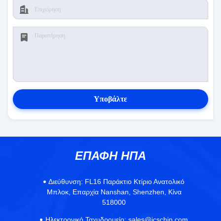
Υποβάλτε
ΕΠΑΦΉ ΗΠΑ
Διεύθυνση:
FL16 Παράκτιο Κτίριο Ανατολικό
Μπλοκ, Επαρχία Nanshan, Shenzhen, Κίνα
518000
Ηλεκτρονικό Ταχυδρομείο:
sales@icschip.com