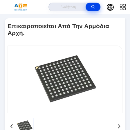
Σπίτι
>
Προϊόντα
>
Ολοκληρωμένα Κυκλώματα IC
>
Επικαιροποιείται Από
Την Αρμόδια Αρχή.
Επικαιροποιείται Από Την Αρμόδια
Αρχή.