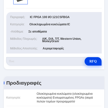
Περιγραφή:
IC FPGA 100 I/O 121CSFBGA
Κατηγορία:
Ολοκληρωμένα κυκλώματα IC
-απόθεμα:
Σε αποθέματα
Μέθοδος Πληρωμής:
Λ/Κ, D/A, T/T, Western Union,
MoneyGram
Μέθοδος Αποστολής:
Αερομεταφορές
RFQ
Προδιαγραφές
Ολοκληρωμένα κυκλώματα (ολοκληρωμένα
Κατηγορία:
κυκλώματα) Ενσωματωμένος FPGAs (σειρά
πυλών τομέων προγραμματίσ