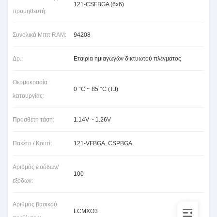
121-CSFBGA (6x6)
προμηθευτή:
Συνολικά Μπιτ RAM:
94208
Δρ.:
Εταιρία ημιαγωγών δικτυωτού πλέγματος
Θερμοκρασία
0 °C ~ 85 °C (TJ)
λειτουργίας:
Πρόσθετη τάση:
1.14V ~ 1.26V
Πακέτο / Κουτί:
121-VFBGA, CSPBGA
Αριθμός εισόδων/
100
εξόδων:
Αριθμός βασικού
LCMXO3