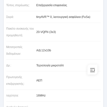
Τύπος στερέωσης:
Επεξεργασία επιφανείας
Σειρά:
tinyAVR™ 0, λειτουργική ασφάλεια (FuSa)
Πακέτο συσκευής του
20-VQFN (3x3)
προμηθευτή:
Μετατροπείς
Α/Δ 12x10b
δεδομένων:
Δρ.:
Τεχνολογία μικροτσίπ
Πρωτογενής
ΑΕΠ
επεξεργαστής:
ταχύτητα:
16MHz