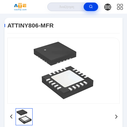
Σπίτι
>
Προϊόντα
>
Ολοκληρωμένα Κυκλώματα IC
>
ATTINY806-MFR
ATTINY806-MFR