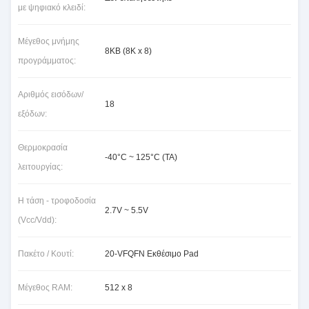
με ψηφιακό κλειδί:
Μέγεθος μνήμης
8KB (8K x 8)
προγράμματος:
Αριθμός εισόδων/
18
εξόδων:
Θερμοκρασία
-40°C ~ 125°C (TA)
λειτουργίας:
Η τάση - τροφοδοσία
2.7V ~ 5.5V
(Vcc/Vdd):
Πακέτο / Κουτί:
20-VFQFN Εκθέσιμο Pad
Μέγεθος RAM:
512 x 8