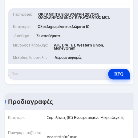
Περιγραφή:
ΟΚΤΆΜΠΙΤΗ 8KB ΛΆΜΨΗ 20VQFN
ΟΛΟΚΛΗΡΩΜΈΝΟΥ ΚΥΚΛΏΜΑΤΟΣ MCU
Κατηγορία:
Ολοκληρωμένα κυκλώματα IC
-απόθεμα:
Σε αποθέματα
Μέθοδος Πληρωμής:
Λ/Κ, D/A, T/T, Western Union,
MoneyGram
Μέθοδος Αποστολής:
Αερομεταφορές
RFQ
Προδιαγραφές
Κατηγορία:
Συμπλέκτες (IC) Ενσωματωμένο Μικροελεγκτές
Προγραμματιζόμενο
Δεν επαληθεύτηκε