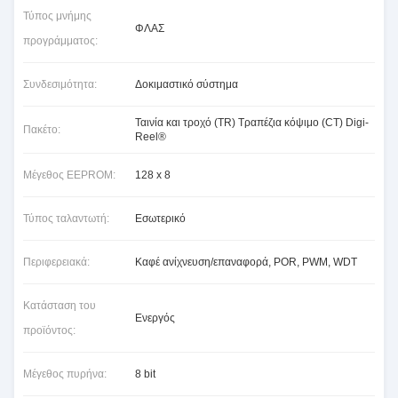
Τύπος μνήμης
ΦΛΑΣ
προγράμματος:
Συνδεσιμότητα:
Δοκιμαστικό σύστημα
Ταινία και τροχό (TR) Τραπέζια κόψιμο (CT) Digi-
Πακέτο:
Reel®
Μέγεθος EEPROM:
128 x 8
Τύπος ταλαντωτή:
Εσωτερικό
Περιφερειακά:
Καφέ ανίχνευση/επαναφορά, POR, PWM, WDT
Κατάσταση του
Ενεργός
προϊόντος:
Μέγεθος πυρήνα:
8 bit