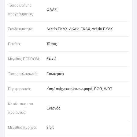
Τύπος μνήμης
ΦΛΑΣ
προγράμματος:
Συνδεσιμότητα:
Δελτίο ΕΚΑΧ, Δελτίο ΕΚΑΧ, Δελτίο ΕΚΑΧ
Πακέτο:
Τύπος
Μέγεθος EEPROM:
64 x 8
Τύπος ταλαντωτή:
Εσωτερικό
Περιφερειακά:
Καφέ ανίχνευση/επαναφορά, POR, WDT
Κατάσταση του
Ενεργός
προϊόντος:
Μέγεθος πυρήνα:
8 bit