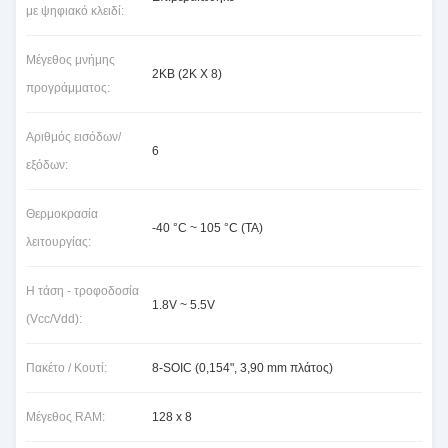
με ψηφιακό κλειδί:
Μέγεθος μνήμης
2KB (2K Χ 8)
προγράμματος:
Αριθμός εισόδων/
6
εξόδων:
Θερμοκρασία
-40 °C ~ 105 °C (TA)
λειτουργίας:
Η τάση - τροφοδοσία
1.8V ~ 5.5V
(Vcc/Vdd):
Πακέτο / Κουτί:
8-SOIC (0,154", 3,90 mm πλάτος)
Μέγεθος RAM:
128 x 8