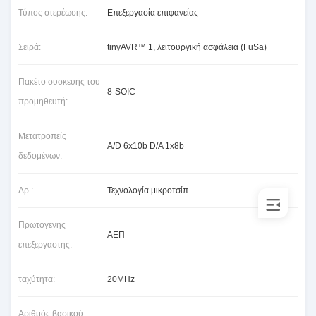
Τύπος στερέωσης:
Επεξεργασία επιφανείας
Σειρά:
tinyAVR™ 1, λειτουργική ασφάλεια (FuSa)
Πακέτο συσκευής του
8-SOIC
προμηθευτή:
Μετατροπείς
A/D 6x10b D/A 1x8b
δεδομένων:
Δρ.:
Τεχνολογία μικροτσίπ
Πρωτογενής
ΑΕΠ
επεξεργαστής:
ταχύτητα:
20MHz
Αριθμός βασικού