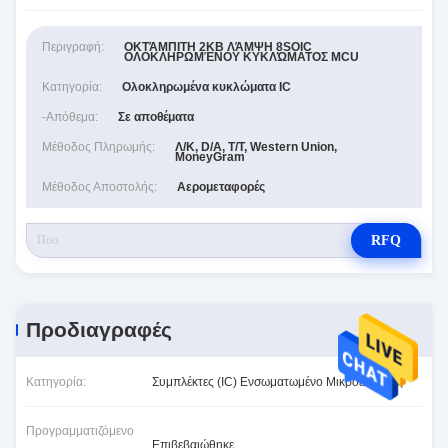
Περιγραφή:
ΟΚΤΆΜΠΙΤΗ 2KB ΛΆΜΨΗ 8SOIC
ΟΛΟΚΛΗΡΩΜΈΝΟΥ ΚΥΚΛΏΜΑΤΟΣ MCU
Κατηγορία:
Ολοκληρωμένα κυκλώματα IC
-απόθεμα:
Σε αποθέματα
Μέθοδος Πληρωμής:
Λ/Κ, D/A, T/T, Western Union,
MoneyGram
Μέθοδος Αποστολής:
Αερομεταφορές
RFQ
Προδιαγραφές
Κατηγορία:
Συμπλέκτες (IC) Ενσωματωμένο Μικροελεγκτές
Προγραμματιζόμενο
Επιβεβαιώθηκε