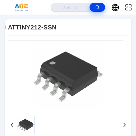
Σπίτι
>
Προϊόντα
>
Ολοκληρωμένα Κυκλώματα IC
>
ΑΤΤΙΝΥ212-SSN
ΑΤΤΙΝΥ212-SSN