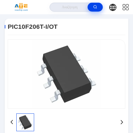
Σπίτι
>
Προϊόντα
>
Ολοκληρωμένα Κυκλώματα IC
>
PIC10F206T-I/OT
PIC10F206T-I/OT