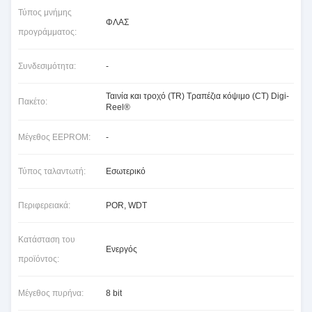
Τύπος μνήμης
ΦΛΑΣ
προγράμματος:
Συνδεσιμότητα:
-
Ταινία και τροχό (TR) Τραπέζια κόψιμο (CT) Digi-
Πακέτο:
Reel®
Μέγεθος EEPROM:
-
Τύπος ταλαντωτή:
Εσωτερικό
Περιφερειακά:
POR, WDT
Κατάσταση του
Ενεργός
προϊόντος:
Μέγεθος πυρήνα:
8 bit