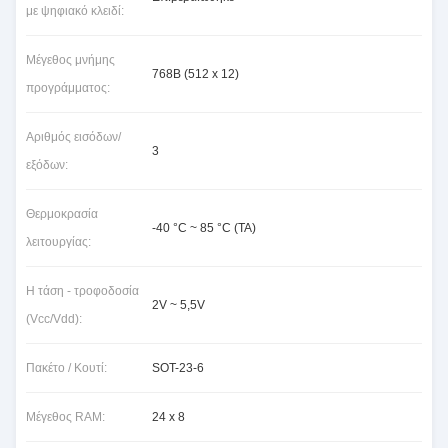
με ψηφιακό κλειδί:
Μέγεθος μνήμης
768Β (512 x 12)
προγράμματος:
Αριθμός εισόδων/
3
εξόδων:
Θερμοκρασία
-40 °C ~ 85 °C (TA)
λειτουργίας:
Η τάση - τροφοδοσία
2V ~ 5,5V
(Vcc/Vdd):
Πακέτο / Κουτί:
SOT-23-6
Μέγεθος RAM:
24 x 8