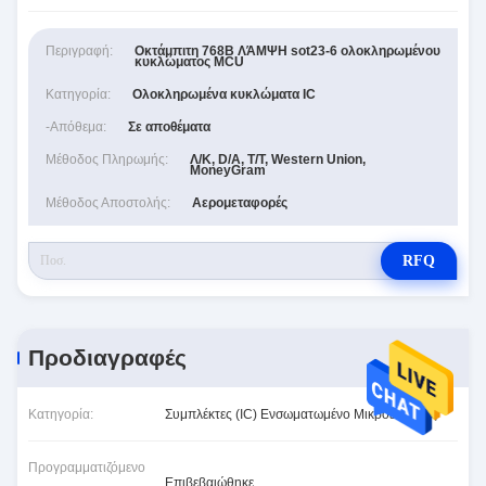
Περιγραφή:
Οκτάμπιτη 768B ΛΆΜΨΗ sot23-6 ολοκληρωμένου
κυκλώματος MCU
Κατηγορία:
Ολοκληρωμένα κυκλώματα IC
-απόθεμα:
Σε αποθέματα
Μέθοδος Πληρωμής:
Λ/Κ, D/A, T/T, Western Union,
MoneyGram
Μέθοδος Αποστολής:
Αερομεταφορές
RFQ
Προδιαγραφές
Κατηγορία:
Συμπλέκτες (IC) Ενσωματωμένο Μικροελεγκτές
Προγραμματιζόμενο
Επιβεβαιώθηκε