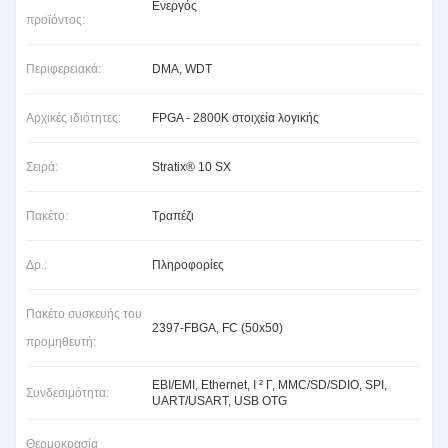
Ενεργός
προϊόντος:
Περιφερειακά:
DMA, WDT
Αρχικές ιδιότητες:
FPGA - 2800K στοιχεία λογικής
Σειρά:
Stratix® 10 SX
Πακέτο:
Τραπέζι
Δρ.:
Πληροφορίες
Πακέτο συσκευής του
2397-FBGA, FC (50x50)
προμηθευτή:
EBI/EMI, Ethernet, Ι ² Γ, MMC/SD/SDIO, SPI,
Συνδεσιμότητα:
UART/USART, USB OTG
Θερμοκρασία