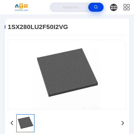
Σπίτι
>
Προϊόντα
>
Ολοκληρωμένα Κυκλώματα IC
>
1SX280LU2F50I2VG
1SX280LU2F50I2VG