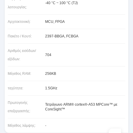
-40 °C ~ 100 °C (TJ)
λειτουργίας:
Αρχιτεκτονική:
MCU, FPGA
Πακέτο / Κουτί:
2397-BBGA, FCBGA
Αριθμός εισόδων/
704
εξόδων:
Μέγεθος RAM:
256KB
ταχύτητα:
1.5GHz
Πρωτογενής
Τετράγωνο ARM® cortex®-A53 MPCore™ με
CoreSight™
επεξεργαστής:
Μέγεθος λάμψης:
-