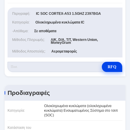
Περιγραφή:
IC SOC CORTEX-A53 1.5GHZ 2397BGA
Κατηγορία:
Ολοκληρωμένα κυκλώματα IC
-απόθεμα:
Σε αποθέματα
Μέθοδος Πληρωμής:
Λ/Κ, D/A, T/T, Western Union,
MoneyGram
Μέθοδος Αποστολής:
Αερομεταφορές
RFQ
Προδιαγραφές
Ολοκληρωμένα κυκλώματα (ολοκληρωμένα
Κατηγορία:
κυκλώματα) Ενσωματωμένος Σύστημα στο τσιπ
(SOC)
Κατάσταση του