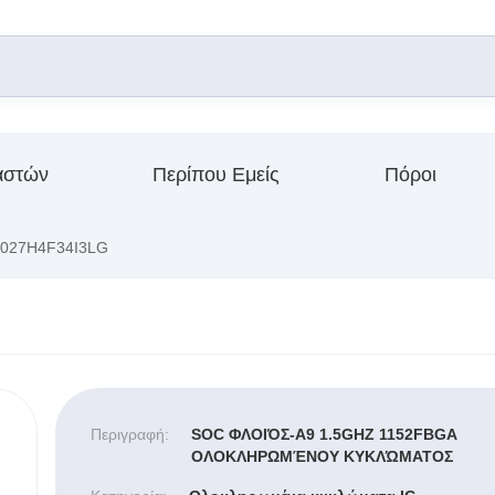
αστών
Περίπου Εμείς
Πόροι
027H4F34I3LG
Περιγραφή:
SOC ΦΛΟΙΌΣ-A9 1.5GHZ 1152FBGA
ΟΛΟΚΛΗΡΩΜΈΝΟΥ ΚΥΚΛΏΜΑΤΟΣ