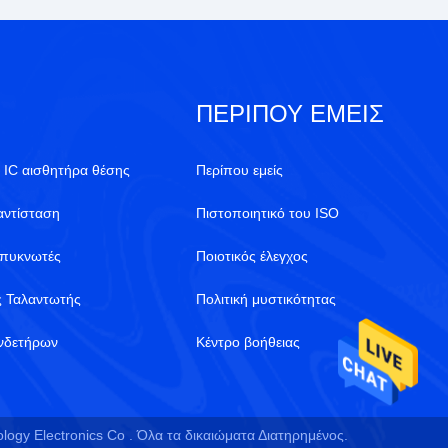
ΠΕΡΊΠΟΥ ΕΜΕΊΣ
 IC αισθητήρα θέσης
Περίπου εμείς
αντίσταση
Πιστοποιητικό του ISO
 πυκνωτές
Ποιοτικός έλεγχος
ς Ταλαντωτής
Πολιτική μυστικότητας
υνδετήρων
Κέντρο βοήθειας
gy Electronics Co . Όλα τα δικαιώματα Διατηρημένος.