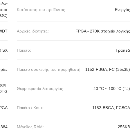
μένα
τσιπ
Κατάσταση του προϊόντος:
Ενεργός
SOC)
 WDT
Αρχικές ιδιότητες:
FPGA - 270K στοιχεία λογικής
0 SX
Πακέτο:
Τραπέζι
ρίες
Πακέτο συσκευής του προμηθευτή:
1152-FBGA, FC (35x35)
SPI,
Θερμοκρασία λειτουργίας:
-40 °C ~ 100 °C (TJ)
 OTG
PGA
Πακέτο / Κουτί:
1152-BBGA, FCBGA
384
Μέγεθος RAM:
256KB