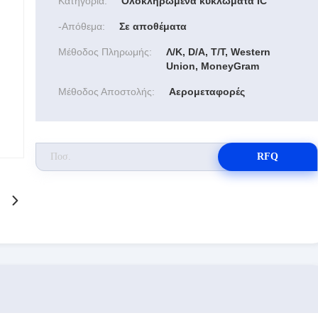
Κατηγορία:
Ολοκληρωμένα κυκλώματα IC
-απόθεμα:
Σε αποθέματα
Μέθοδος Πληρωμής:
Λ/Κ, D/A, T/T, Western
Union, MoneyGram
Μέθοδος Αποστολής:
Αερομεταφορές
RFQ