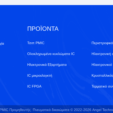
ΠΡΟΪΌΝΤΑ
Τσιπ PMIC
Περιστροφικό
χία
Ολοκληρωμένα κυκλώματα IC
Ηλεκτρονική 
Ηλεκτρονικά Εξαρτήματα
Ηλεκτρονικοί
IC μικροελεγκτή
Κρυσταλλικό
IC FPGA
Τερματικό σ
PMIC Προμηθευτής. Πνευματικά δικαιώματα © 2022-2026 Angel Technolo