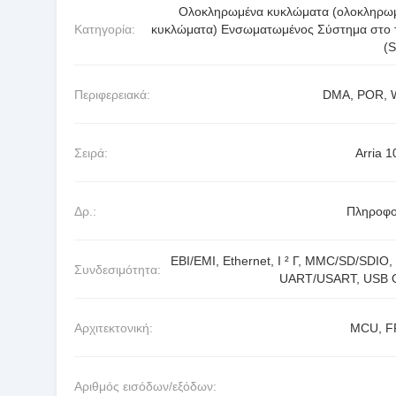
Ολοκληρωμένα κυκλώματα (ολοκληρω
Κατηγορία:
κυκλώματα) Ενσωματωμένος Σύστημα στο 
(
Περιφερειακά:
DMA, POR,
Σειρά:
Arria 1
Δρ.:
Πληροφο
EBI/EMI, Ethernet, Ι ² Γ, MMC/SD/SDIO, 
Συνδεσιμότητα:
UART/USART, USB
Αρχιτεκτονική:
MCU, F
Αριθμός εισόδων/εξόδων: