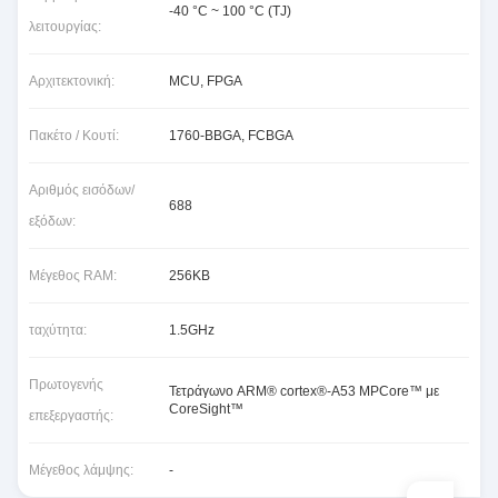
-40 °C ~ 100 °C (TJ)
λειτουργίας:
Αρχιτεκτονική:
MCU, FPGA
Πακέτο / Κουτί:
1760-BBGA, FCBGA
Αριθμός εισόδων/
688
εξόδων:
Μέγεθος RAM:
256KB
ταχύτητα:
1.5GHz
Πρωτογενής
Τετράγωνο ARM® cortex®-A53 MPCore™ με
CoreSight™
επεξεργαστής:
Μέγεθος λάμψης:
-