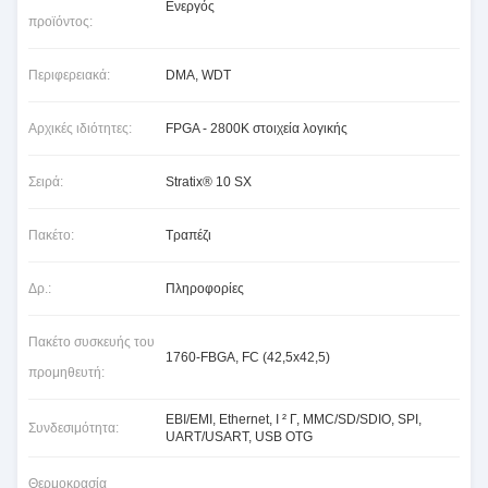
Ενεργός
προϊόντος:
Περιφερειακά:
DMA, WDT
Αρχικές ιδιότητες:
FPGA - 2800K στοιχεία λογικής
Σειρά:
Stratix® 10 SX
Πακέτο:
Τραπέζι
Δρ.:
Πληροφορίες
Πακέτο συσκευής του
1760-FBGA, FC (42,5x42,5)
προμηθευτή:
EBI/EMI, Ethernet, Ι ² Γ, MMC/SD/SDIO, SPI,
Συνδεσιμότητα:
UART/USART, USB OTG
Θερμοκρασία