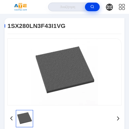
Σπίτι
>
Προϊόντα
>
Ολοκληρωμένα Κυκλώματα IC
>
1SX280LN3F43I1VG
1SX280LN3F43I1VG