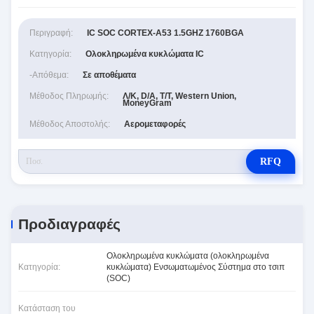
Περιγραφή:
IC SOC CORTEX-A53 1.5GHZ 1760BGA
Κατηγορία:
Ολοκληρωμένα κυκλώματα IC
-απόθεμα:
Σε αποθέματα
Μέθοδος Πληρωμής:
Λ/Κ, D/A, T/T, Western Union,
MoneyGram
Μέθοδος Αποστολής:
Αερομεταφορές
RFQ
Προδιαγραφές
Ολοκληρωμένα κυκλώματα (ολοκληρωμένα
Κατηγορία:
κυκλώματα) Ενσωματωμένος Σύστημα στο τσιπ
(SOC)
Κατάσταση του