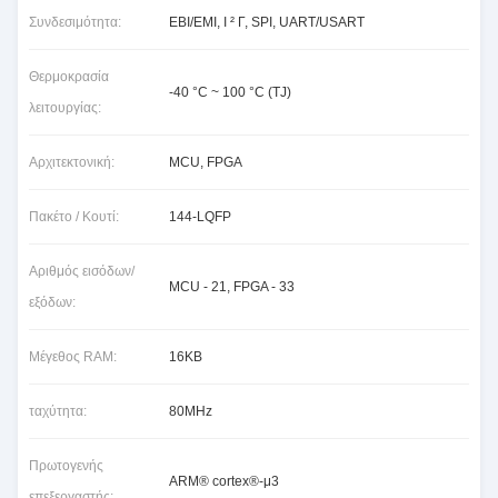
Συνδεσιμότητα:
EBI/EMI, Ι ² Γ, SPI, UART/USART
Θερμοκρασία
-40 °C ~ 100 °C (TJ)
λειτουργίας:
Αρχιτεκτονική:
MCU, FPGA
Πακέτο / Κουτί:
144-LQFP
Αριθμός εισόδων/
MCU - 21, FPGA - 33
εξόδων:
Μέγεθος RAM:
16KB
ταχύτητα:
80MHz
Πρωτογενής
ARM® cortex®-μ3
επεξεργαστής: