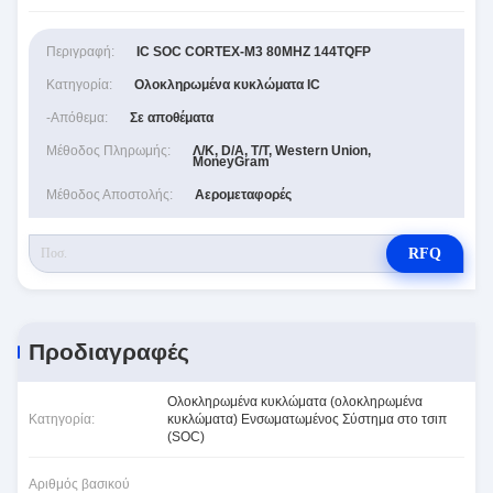
Περιγραφή:
IC SOC CORTEX-M3 80MHZ 144TQFP
Κατηγορία:
Ολοκληρωμένα κυκλώματα IC
-απόθεμα:
Σε αποθέματα
Μέθοδος Πληρωμής:
Λ/Κ, D/A, T/T, Western Union,
MoneyGram
Μέθοδος Αποστολής:
Αερομεταφορές
RFQ
Προδιαγραφές
Ολοκληρωμένα κυκλώματα (ολοκληρωμένα
Κατηγορία:
κυκλώματα) Ενσωματωμένος Σύστημα στο τσιπ
(SOC)
Αριθμός βασικού