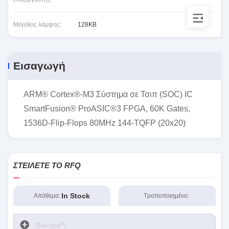
Μέγεθος λάμψης:
128KB
Εισαγωγή
ARM® Cortex®-M3 Σύστημα σε Τσιπ (SOC) IC
SmartFusion® ProASIC®3 FPGA, 60K Gates,
1536D-Flip-Flops 80MHz 144-TQFP (20x20)
ΣΤΕΊΛΕΤΕ ΤΟ RFQ
In Stock
Απόθεμα:
Τροποποιημένο: