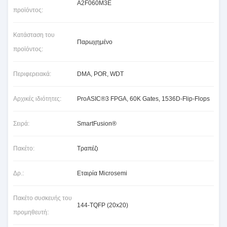
A2F060M3E
προϊόντος:
Κατάσταση του
Παρωχημένο
προϊόντος:
Περιφερειακά:
DMA, POR, WDT
Αρχικές ιδιότητες:
ProASIC®3 FPGA, 60K Gates, 1536D-Flip-Flops
Σειρά:
SmartFusion®
Πακέτο:
Τραπέζι
Δρ.:
Εταιρία Microsemi
Πακέτο συσκευής του
144-TQFP (20x20)
προμηθευτή: