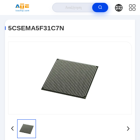
Σπίτι
>
Προϊόντα
>
Ολοκληρωμένα Κυκλώματα IC
>
5CSEMA5F31C7N
5CSEMA5F31C7N