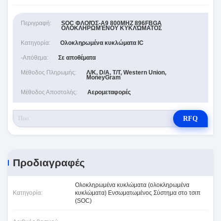
Περιγραφή:
SOC ΦΛΟΙΌΣ-A9 800MHZ 896FBGA
ΟΛΟΚΛΗΡΩΜΈΝΟΥ ΚΥΚΛΏΜΑΤΟΣ
Κατηγορία:
Ολοκληρωμένα κυκλώματα IC
-απόθεμα:
Σε αποθέματα
Μέθοδος Πληρωμής:
Λ/Κ, D/A, T/T, Western Union,
MoneyGram
Μέθοδος Αποστολής:
Αερομεταφορές
RFQ
Προδιαγραφές
Ολοκληρωμένα κυκλώματα (ολοκληρωμένα
Κατηγορία:
κυκλώματα) Ενσωματωμένος Σύστημα στο τσιπ
(SOC)