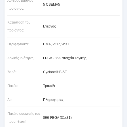
Αριθμός βασικού
5 CSEMA5
προϊόντος:
Κατάσταση του
Ενεργός
προϊόντος:
Περιφερειακά:
DMA, POR, WDT
Αρχικές ιδιότητες:
FPGA - 85K στοιχεία λογικής
Σειρά:
Cyclone® Β SE
Πακέτο:
Τραπέζι
Δρ.:
Πληροφορίες
Πακέτο συσκευής του
896-FBGA (31x31)
προμηθευτή: