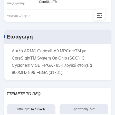
CoreSightTM
επεξεργαστής:
Μέγεθος λάμψης:
-
Εισαγωγή
Διπλό ARM® Cortex®-A9 MPCoreTM με
CoreSightTM System On Chip (SOC) IC
Cyclone® V SE FPGA - 85K λογικά στοιχεία
800MHz 896-FBGA (31x31)
ΣΤΕΊΛΕΤΕ ΤΟ RFQ
In Stock
Απόθεμα:
Τροποποιημένο: