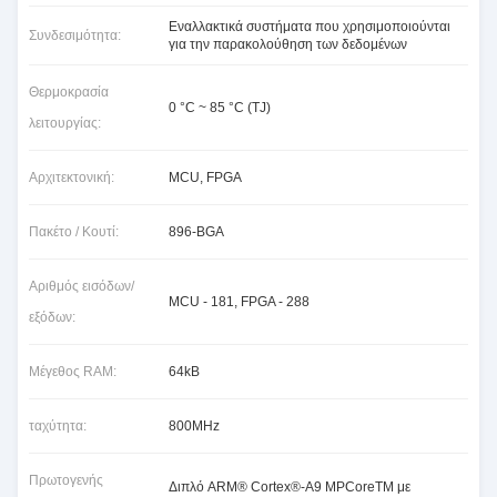
Εναλλακτικά συστήματα που χρησιμοποιούνται
Συνδεσιμότητα:
για την παρακολούθηση των δεδομένων
Θερμοκρασία
0 °C ~ 85 °C (TJ)
λειτουργίας:
Αρχιτεκτονική:
MCU, FPGA
Πακέτο / Κουτί:
896-BGA
Αριθμός εισόδων/
MCU - 181, FPGA - 288
εξόδων:
Μέγεθος RAM:
64kB
ταχύτητα:
800MHz
Πρωτογενής
Διπλό ARM® Cortex®-A9 MPCoreTM με