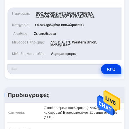
Περιγραφή:
SOC ΦΛΟΙΌΣ-A9 1.5GHZ 672FBGA
ΟΛΟΚΛΗΡΩΜΈΝΟΥ ΚΥΚΛΏΜΑΤΟΣ
Κατηγορία:
Ολοκληρωμένα κυκλώματα IC
-απόθεμα:
Σε αποθέματα
Μέθοδος Πληρωμής:
Λ/Κ, D/A, T/T, Western Union,
MoneyGram
Μέθοδος Αποστολής:
Αερομεταφορές
RFQ
Προδιαγραφές
Ολοκληρωμένα κυκλώματα (ολοκληρωμένα
Κατηγορία:
κυκλώματα) Ενσωματωμένος Σύστημα στο τσιπ
(SOC)