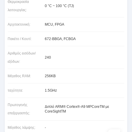
Θερμοκρασία
0 °C ~ 100 °C (TJ)
λειτουργίας:
Αρχιτεκτονική:
MCU, FPGA
Πακέτο / Κουτί:
672-BBGA, FCBGA
Αριθμός εισόδων/
240
εξόδων:
Μέγεθος RAM:
256KB
ταχύτητα:
1.5GHz
Πρωτογενής
Διπλό ARM® Cortex®-A9 MPCoreTM με
CoreSightTM
επεξεργαστής:
Μέγεθος λάμψης:
-