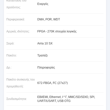
Κατάσταση του
Ενεργός
προϊόντος:
Περιφερειακά:
DMA, POR, WDT
Αρχικές ιδιότητες:
FPGA - 270K στοιχεία λογικής
Σειρά:
Arria 10 SX
Πακέτο:
Τραπέζι
Δρ.:
Πληροφορίες
Πακέτο συσκευής του
672-FBGA, FC (27x27)
προμηθευτή:
EBI/EMI, Ethernet, Ι ² Γ, MMC/SD/SDIO, SPI,
Συνδεσιμότητα:
UART/USART, USB OTG